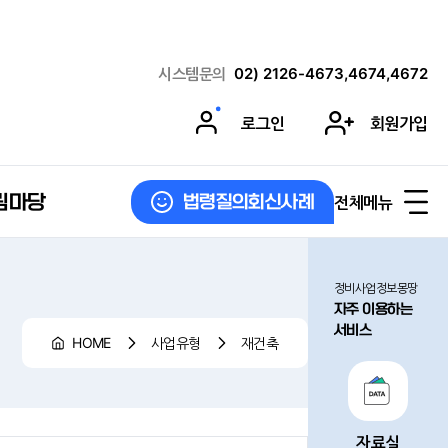
시스템문의
02) 2126-4673,4674,4672
로그인
회원가입
림마당
전체메뉴
법령질의회신사례
정비사업정보몽땅
자주 이용하는
서비스
HOME
사업유형
재건축
자료실