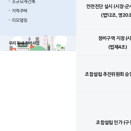
소규모재건축
안전진단 실시 (시장·군
지역주택
(법12조, 영20
리모델링
정비구역 지정 (시
우리 동네 정비사업
(법제4조)
조합설립 추진위원회 승인
조합설립 인가 (구