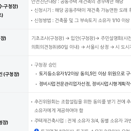
안전진단대상 : 공동주택 재건축의 경우에만 해당
수·구청장)
신청시기 : 해당 공동주택이 재건축 가능연한 도래 후
조)
신청방법 : 건축물 및 그 부속토지 소유자 1/10 이
장)
기초조사(구청장) → 입안(구청장)→ 주민설명회(사전
의회의견청취(60일 이내) → 서울시 상정 → 시 도시
구청장 승인
토지등소유자1/2이상 동의,5인 이상 위원으로 구
 (구청장)
정비사업전문관리업자선정, 정비사업시행계획작성
추진위원회는 조합설립을 위한 동의를 받기 전에 
소유자에게 제공하여야 함
주택재건축사업 : 전체 소유자 3/4, 동별 소유자 과
청장)