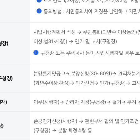
토지면적 1/2이상, 토지등 소유자 2/3이상 요
동의방법 : 서면동의서에 지장을 날인하고 자필
사업시행계획서 작성 → 주민총회(과반수 이상동의)(법
이상:법31조1항)) → 인가 및 고시(구청장)
청장)
구청장 또는 주택공사 등이 사업시행자일 경우 
분양통지및공고→ 분양신청(30~60일)→ 관리처분계
구청장)
(과반수이상 찬성)→ 인가신청→ 인가(구청장)→ 고시
행자)
이주(시행자)→ 감리자 지정(구청장)→ 철거→ 부지
준공인가신청(시행자) → 관련부서 협의 및 인가조건 
장)
(구청장) → 분할 확정측량 등