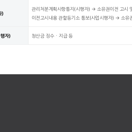
관리처분계획사항통지(시행자) → 소유권이전 고시 및 
자)
이전고시내용 관할등기소 통보(사업시행자) → 소유
시행자)
청산금 징수ㆍ지급 등