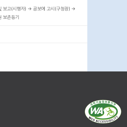
보고(시행자) → 공보에 고시(구청장) →
권 보존등기