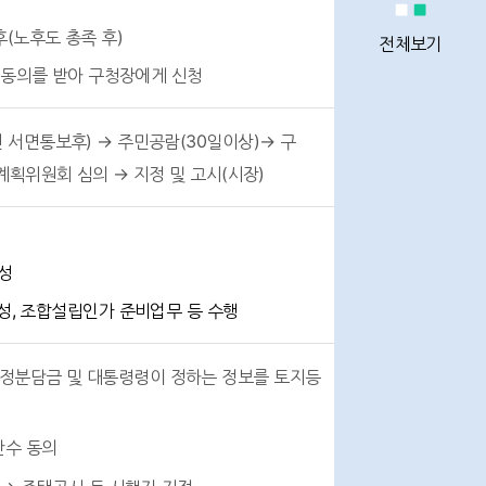
정비사업
(노후도 총족 후)
통계
전체보기
상 동의를 받아 구청장에게 신청
 서면통보후) → 주민공람(30일이상)→ 구
정비사업
계획위원회 심의 → 지정 및 고시(시장)
전문관리업체
성
이용안내
, 조합설립인가 준비업무 등 수행
추정분담금 및 대통령령이 정하는 정보를 토지등
Q&A
반수 동의