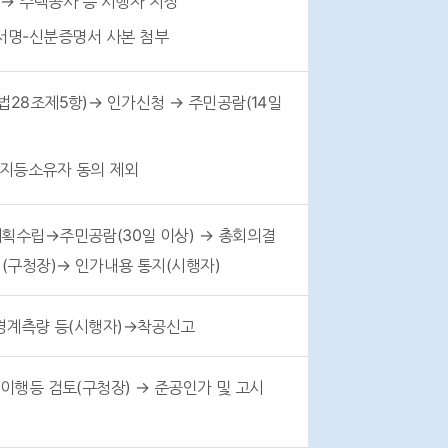
청 → 주택공사 등 시행자 지정
서명-신분증명서 사본 첨부
정비사업교육
일정 및 신청
28조제5항)→ 인가신청 → 주민공람(14일
토지등소유자 동의 제외
자료공개
현황
획수립→주민공람(30일 이상) → 총회의결
(구청장)→ 인가내용 통지(시행자)
 경계측량 등(시행자)→착공신고
이행등 검토(구청장) → 준공인가 및 고시