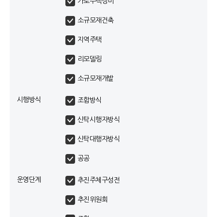
가로주택정비
소규모재건축
지역주택
리모델링
소규모재개발
시행방식
조합방식
신탁시행자방식
신탁대행자방식
공공
운영단계
추진주체구성전
추진위원회