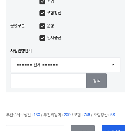
조합
조합청산
운영구분
운영
일시중단
사업진행단계
검색
추진주체구성전 :
130
/ 추진위원회 :
209
/ 조합 :
746
/ 조합청산 :
58