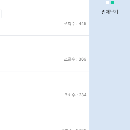
정비사업
통계
전체보기
조회수 : 449
정비사업
전문관리업체
조회수 : 369
이용안내
조회수 : 234
Q&A