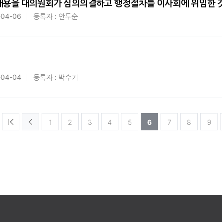
용을 대의원회가 심의의결하고 행정절차를 이사회에 위임한 
-04-06
등록자 : 안두순
-04-04
등록자 : 박수기
1
2
3
4
5
6
7
8
9