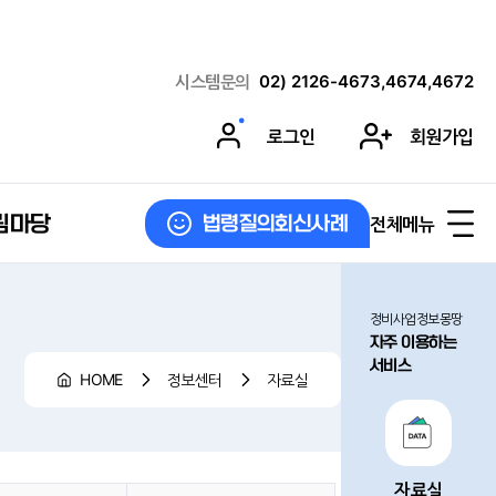
시스템문의
02) 2126-4673,4674,4672
로그인
회원가입
림마당
전체메뉴
법령질의회신사례
정비사업정보몽땅
자주 이용하는
서비스
HOME
정보센터
자료실
자료실