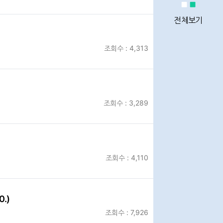
정비사업
통계
전체보기
조회수 : 4,313
정비사업
전문관리업체
조회수 : 3,289
이용안내
조회수 : 4,110
Q&A
.)
조회수 : 7,926