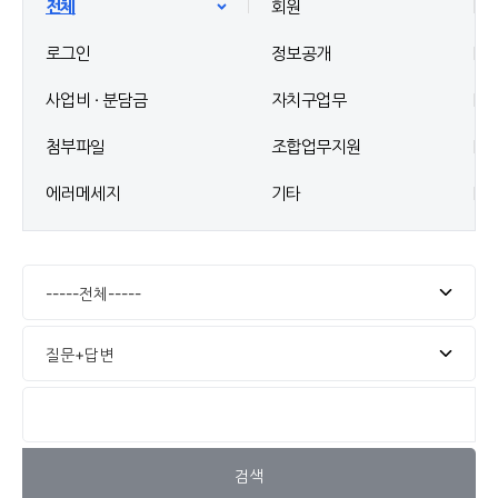
전체
회원
로그인
정보공개
사업비 · 분담금
자치구업무
첨부파일
조합업무지원
에러메세지
기타
검색