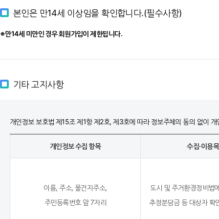
본인은 만14세 이상임을 확인합니다.(필수사항)
제13조 (이용자의 의무 및 정보보안)
① 이용자는 서비스를 이용하면서 다음과 같은 행위를 하지 않기로 동의하며,
※만14세 미만인 경우 회원가입이 제한됩니다.
1. 게재된 자료들을 유통, 영리 혹은 불순한 목적으로 활용하는 행위
2. 그 외의 의무사항들은 서울시 홈페이지 이용약관 제14조를 준수합니다.
② 이용자는 이 약관 및 관계법령에서 규정한 사항을 준수하여야 합니다.
기타 고지사항
제14조 (서울시의 의무)
① 서울시는 이 약관에서 정한 바에 따라 계속적, 안정적으로 서비스를 제공할
개인정보 보호법 제15조 제1항 제2호, 제3호에 따라 정보주체의 동의 없이 
② 서울시는 이용자로부터 제기되는 의견이나 불만이 정당하다고 인정할 경우에
사유와 처리일정을 통보하여야 합니다.
개인정보 수집 항목
수집·이용
③ 서울시는 이용 신청 시 이용자가 제공하는 정보를 통하여 이용자에 관한 
서비스제공을 위한 목적으로 이용합니다.
이름, 주소, 물건지주소,
도시 및 주거환경정비법에
④ 서울시는 관련법령이 정하는 바에 따라서 이용자 등록정보를 포함한 이용
주민등록번호 앞 7자리
추정분담금 등 대상자 확인
관련법령 및 서울시 개인정보처리방침에 제시된 내용을 지킵니다.