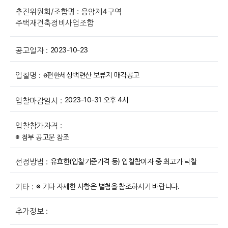
추진위원회/조합명 : 응암제4구역
주택재건축정비사업조합
2023-10-23
공고일자 :
e편한세상백련산 보류지 매각공고
입찰명 :
2023-10-31 오후 4시
입찰마감일시 :
입찰참가자격 :
※ 첨부 공고문 참조
유효한(입찰기준가격 등) 입찰참여자 중 최고가 낙찰
선정방법 :
※ 기타 자세한 사항은 별첨을 참조하시기 바랍니다.
기타 :
추가정보 :