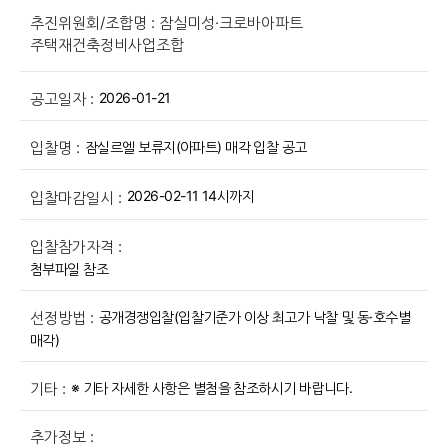
추진위원회/조합명 : 잠실미성·크로바아파트
주택재건축정비사업조합
2026-01-21
공고일자 :
잠실르엘 보류지(아파트) 매각 입찰 공고
입찰명 :
2026-02-11 14시까지
입찰마감일시 :
입찰참가자격 :
첨부파일 참조
공개경쟁입찰(입찰기준가 이상 최고가 낙찰 및 동·호수별
선정방법 :
매각)
※ 기타 자세한 사항은 별첨을 참조하시기 바랍니다.
기타 :
추가정보 :