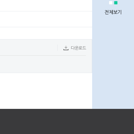
정비사업
통계
전체보기
정비사업
다운로드
전문관리업체
이용안내
Q&A