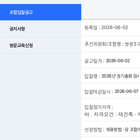
조합입찰공고
등록일 : 2026-06-02
공지사항
추진위원회/조합명 : 쌍문
방문교육신청
2026-06-02
공고일자 :
2026년 정기총회 임
입찰명 :
2026-06-0
입찰마감일시 :
입찰참가자격 :
바
.
자격요건
:
재건축
·
채용방법 : 당 조합
선정방법 :