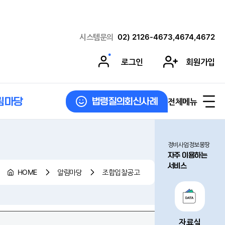
시스템문의
02) 2126-4673,4674,4672
로그인
회원가입
림마당
전체메뉴
법령질의회신사례
정비사업정보몽땅
자주 이용하는
서비스
HOME
알림마당
조합입찰공고
자료실