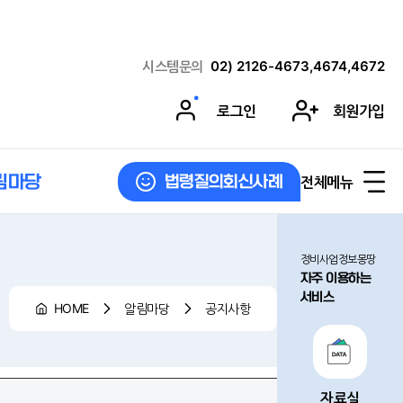
시스템문의
02) 2126-4673,4674,4672
로그인
회원가입
림마당
전체메뉴
법령질의회신사례
정비사업정보몽땅
자주 이용하는
서비스
HOME
알림마당
공지사항
자료실