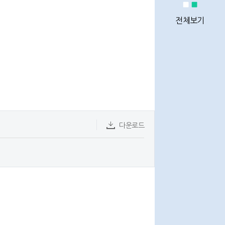
정비사업
통계
전체보기
정비사업
전문관리업체
다운로드
이용안내
Q&A