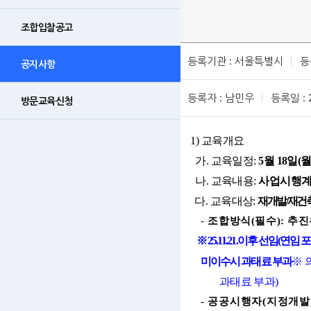
조합입찰공고
등록기관 : 서울특별시
등
공지사항
등록자 : 남민우
등록일 : 2
방문교육신청
1) 교육개요
가. 교육일정:
5월 18일(월)
나. 교육내용:
사업시행계
다. 교육대상:
재개발/재건
-
조합방식(필수): 추진
※ 25.11.21.이후 선임(
미이수시 과태료 부과
※ 
과태료 부과)
- 공공시행자(지정개발) 