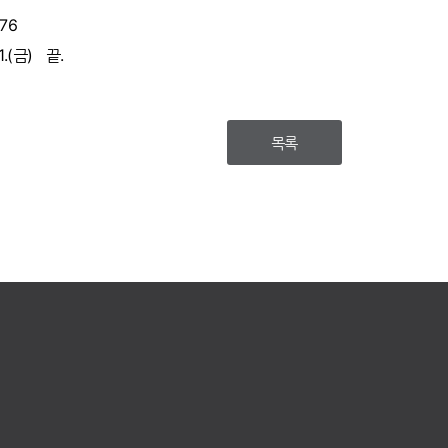
76
1.(금) 끝.
목록