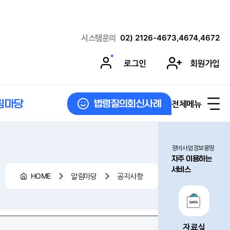
시스템문의
02) 2126-4673,4674,4672
로그인
회원가입
림마당
전체메뉴
법령질의회신사례
정비사업정보몽땅
자주 이용하는
서비스
HOME
알림마당
공지사항
자료실