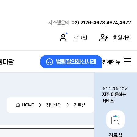
시스템문의
02) 2126-4673,4674,4672
로그인
회원가입
림마당
전체메뉴
법령질의회신사례
정비사업정보몽땅
자주 이용하는
서비스
HOME
정보센터
자료실
자료실