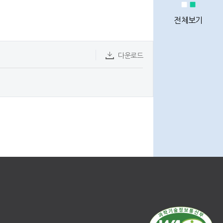
정비사업
통계
전체보기
다운로드
정비사업
전문관리업체
이용안내
Q&A