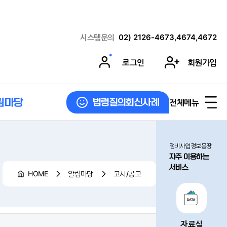
시스템문의
02) 2126-4673,4674,4672
로그인
회원가입
림마당
전체메뉴
법령질의회신사례
정비사업정보몽땅
자주 이용하는
서비스
HOME
알림마당
고시/공고
자료실