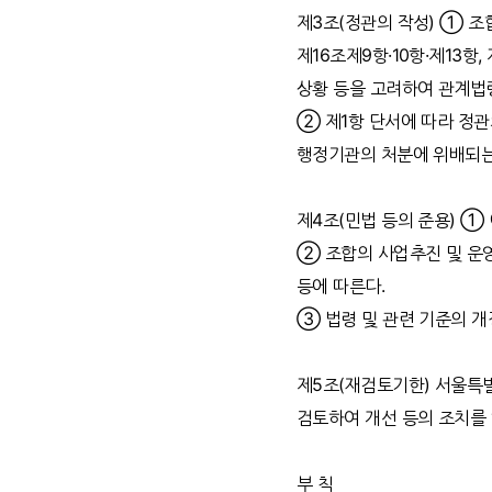
제3조(정관의 작성) ① 조합
제16조제9항·10항·제13항
상황 등을 고려하여 관계법령
② 제1항 단서에 따라 정관
행정기관의 처분에 위배되는
제4조(민법 등의 준용) ①
② 조합의 사업추진 및 운영
등에 따른다.
③ 법령 및 관련 기준의 개
제5조(재검토기한) 서울특별
검토하여 개선 등의 조치를 
부 칙