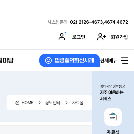
시스템문의
02) 2126-4673,4674,4672
로그인
회원가입
림마당
전체메뉴
법령질의회신사례
정비사업정보몽땅
자주 이용하는
서비스
HOME
정보센터
자료실
자료실