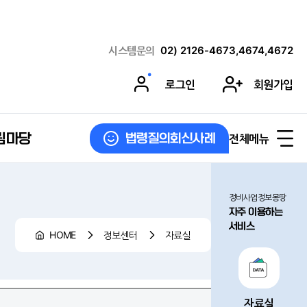
시스템문의
02) 2126-4673,4674,4672
로그인
회원가입
림마당
전체메뉴
법령질의회신사례
정비사업정보몽땅
자주 이용하는
서비스
HOME
정보센터
자료실
자료실