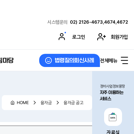
시스템문의
02) 2126-4673,4674,4672
로그인
회원가입
림마당
전체메뉴
법령질의회신사례
정비사업정보몽땅
자주 이용하는
서비스
HOME
융자금
융자금 공고
자료실