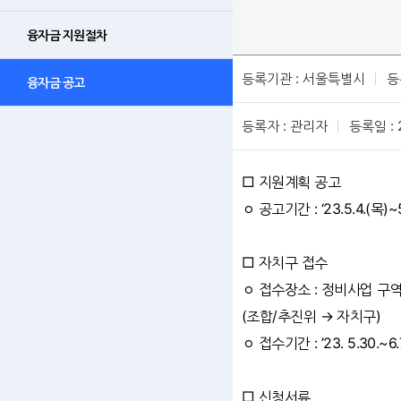
융자금 지원절차
등록기관 : 서울특별시
등
융자금 공고
등록자 : 관리자
등록일 : 
□ 지원계획 공고
ㅇ 공고기간 : ‘23.5.4.(목)~
□ 자치구 접수
ㅇ 접수장소 : 정비사업 구
(조합/추진위 → 자치구)
ㅇ 접수기간 : ’23. 5.30.
□ 신청서류