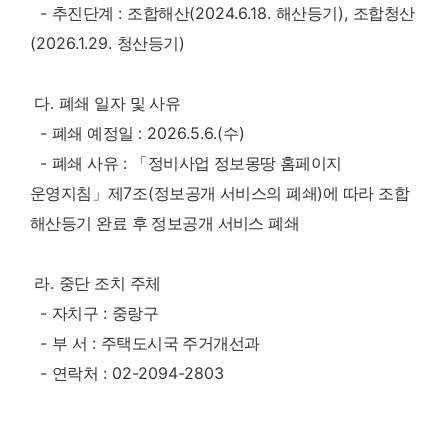
-
추진단계
:
조합해산
(2024.6.18.
해산등기
),
조합청산
(2026.1.29.
청산등기
)
다
.
폐쇄 일자 및 사유
-
폐쇄 예정일
: 2026.5.6.(
수
)
-
폐쇄 사유
:
「
정비사업 정보몽땅 홈페이지
운영지침
」
제
7
조
(
정보공개 서비스의 폐쇄
)
에 따라 조합
해산등기 완료 후 정보공개 서비스 폐쇄
라
.
중단 조치 주체
-
자치구
:
중랑구
-
부 서
:
주택도시국 주거개선과
-
연락처
: 02-2094-2803