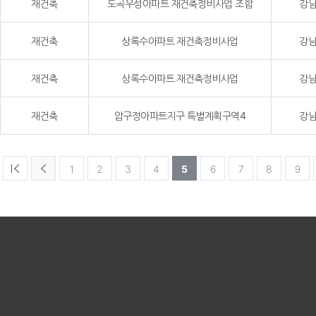
재건축
도곡우성아파트 재건축정비사업 조합
강남
재건축
상록수아파트 재건축정비사업
강남
재건축
상록수아파트 재건축정비사업
강남
재건축
압구정아파트지구 특별계획구역4
강남
1
2
3
4
5
6
7
8
9