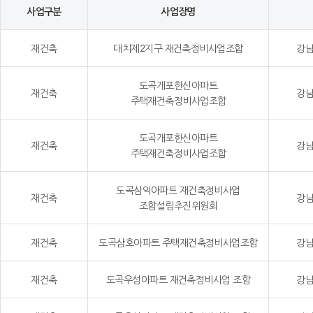
사업구분
사업장명
재건축
대치제2지구 재건축정비사업조합
강남
도곡개포한신아파트
재건축
강남
주택재건축정비사업조합
도곡개포한신아파트
재건축
강남
주택재건축정비사업조합
도곡삼익아파트 재건축정비사업
재건축
강남
조합설립추진위원회
재건축
도곡삼호아파트 주택재건축정비사업조합
강남
재건축
도곡우성아파트 재건축정비사업 조합
강남