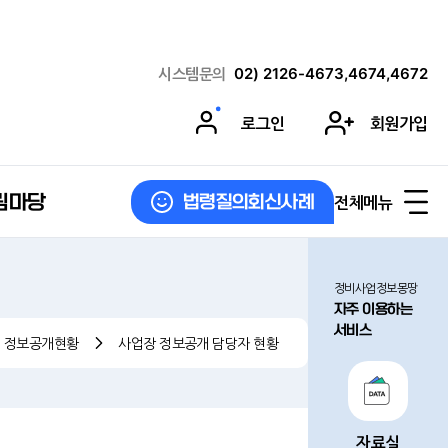
시스템문의
02) 2126-4673,4674,4672
로그인
회원가입
림마당
전체메뉴
법령질의회신사례
정비사업정보몽땅
자주 이용하는
서비스
정보공개현황
사업장 정보공개 담당자 현황
자료실