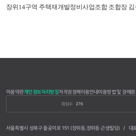
이용약관
개인정보처리방침
저작권정책
이용안내
이용방법 및 장애문
회원수
276
서울특별시 성북구 돌곶이로 151 (장위동,장위동 근생빌딩)
대