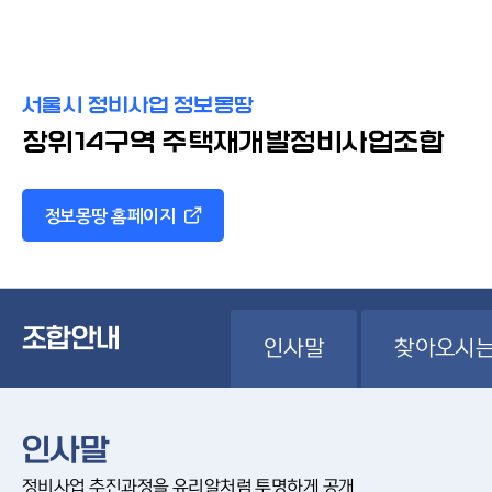
서울시 정비사업 정보몽땅
장위14구역 주택재개발정비사업조합
정보몽땅 홈페이지
조합안내
인사말
찾아오시는