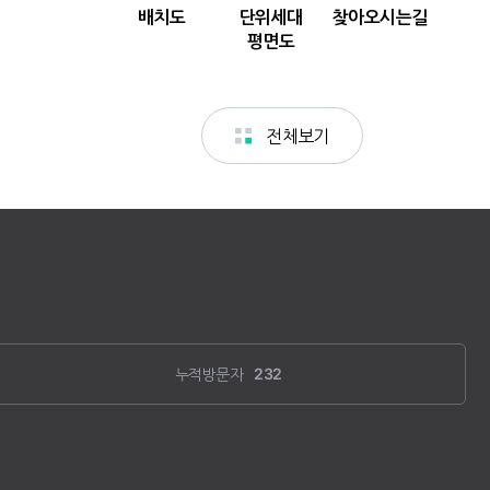
누적방문자
232