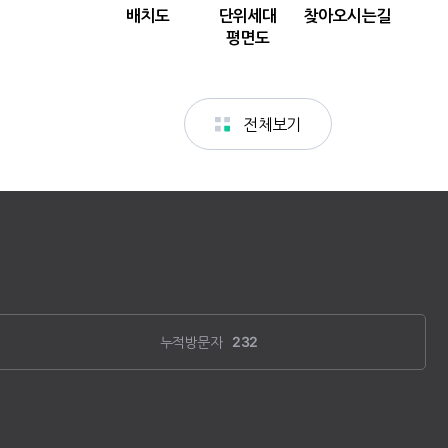
누적방문자
232